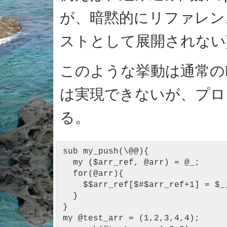
が、暗黙的にリファレン
ストとして展開されない
このような挙動は通常のP
は実現できないが、プロ
る。
sub my_push(\@@){

  my ($arr_ref, @arr) = @_;

  for(@arr){

    $$arr_ref[$#$arr_ref+1] = $_;
  }

}

my @test_arr = (1,2,3,4,4);
