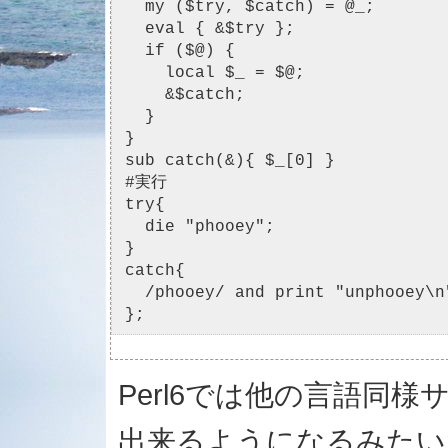
  my ($try, $catch) = @_;

  eval { &$try };

  if ($@) {

    local $_ = $@;

    &$catch;

  }

}

sub catch(&){ $_[0] }

#実行

try{

  die "phooey";

}

catch{

  /phooey/ and print "unphooey\n"
};
Perl6では他の言語同
出来るようになるみたい