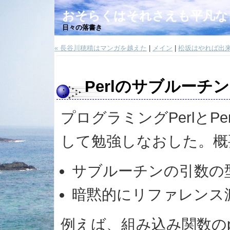
おそらくはそれさえも平凡な
日々の落書き
« 長谷川穂積はマンガを越えた
|
メイン
|
松坂はやれば出来
Perlのサブルー
プログラミングPerlとP
して勉強しなおした。概
サブルーチンの引数の
暗黙的にリファレンス
例えば、組み込み関数のp