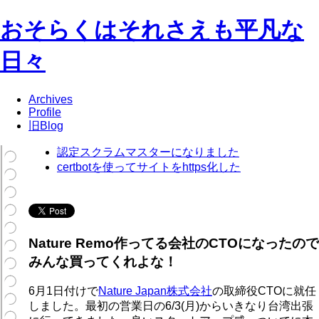
おそらくはそれさえも平凡な
日々
Archives
Profile
旧Blog
認定スクラムマスターになりました
certbotを使ってサイトをhttps化した
Nature Remo作ってる会社のCTOになったので
みんな買ってくれよな！
6月1日付けで
Nature Japan株式会社
の取締役CTOに就任
しました。最初の営業日の6/3(月)からいきなり台湾出張