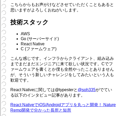
こちらからもお声がけなどさせていただくこともあると
思いますがよろしくおねがいします。
技術スタック
AWS
Go (サーバーサイド)
React Native
C (ファームウェア)
こんな感じです。インフラからクライアント、組み込み
までまだまだエンジニアに来て欲しい状況です。Cでフ
ァームウェアを書くとか僕も全然やったことありません
が、そういう新しいチャレンジをしてみたいという人も
歓迎です。
React Nativeに関しては@typesterと
@soh335
がでてい
る以下のインタビュー記事があります。
React NativeでiOS/Androidアプリを丸っと開発！ Nature
Remo開発で分かった長所と短所