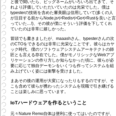
と後で聞いたら、ビッグネームがいろいろ出てきて、そ
れより評価していただいていたのは光栄でした。僕は
typesterの技術を含めた審美眼は信用していて(多くの人
が注目する前からNode.jsやRedisやGoやRustを良いと言
っていた…!)、その彼が僕にそういう評価を下してくれ
ていたのは非常に嬉しかった。
冒頭でも書きましたが、maaashさん、typesterさんの次
のCTOをできるのは非常に光栄なことです。彼らはカヤ
ック時代、僕のソフトウェアシステムアーキテクトの師
匠とも言える存在でした。僕がモノリシックなWebアプ
リケーションの作り方しか知らなかった頃に、彼らが必
要に応じて独自デーモンをいくつも作ってシステムを組
み上げていく姿には衝撃を受けました。
まあその後の運用が大変になったりもするのですが、そ
こも含めて彼らが携わったシステムを現職で引き継げる
ことは楽しみに思っています。
IoTハードウェアを作るということ
元々Nature Remo自体は便利に使ってはいたのですが、