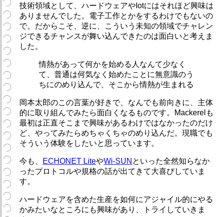
技術領域として、ハードウェアやIotにはそれほど興味は
ありませんでした。電子工作とかをするわけでもないの
で。だからこそ、逆に、こういう未知の領域でチャレン
ジできるチャンスが舞い込んできたのは面白いと考えま
した。
情熱があって何かを始める人なんて少なく
て、普通は何気なく始めたことに無意識のう
ちにのめり込んで、そこから情熱が生まれる
岡本太郎のこの言葉が好きで、なんでも前向きに、主体
的に取り組んでみたら面白くなるものです。Mackerelも
最初は正直そこまで興味があるわけではなかったのだけ
ど、やってみたらめちゃくちゃのめり込んだ。現職でも
そういう体験をしたいと思っています。
今も、
ECHONET Lite
や
Wi-SUN
といった全然知らなか
ったプロトコルや規格の話が出てきて大喜びしていま
す。
ハードウェアを含めた生産を如何にアジャイル的にやる
かみたいなところにも興味があり、トライしていきま