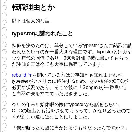
転職理由とか
以下は個人的な話。
typesterに請われたこと
転職を決めたのは、尊敬しているtypesterさんに熱烈に請
われたというのが一番大きな理由です。typesterとはカヤ
ック時代の同僚であり、360度評価で彼に書いてもらっ
た評価文言は今でも大事に保存しています。
rebuild.fm
を聞いている方はご存知かも知れませんが、
typesterがアメリカに移住するため、その後任のCTOが
必要な状況であり、そこで彼に「Songmuが一番良い」
と白羽の矢を立てていただきました。
今年の年末年始休暇の際にtypesterから話をもらい、
CEOの塩出とも話をさせてもらって、かなり迷ったので
すが新しい道に進むことにしました。
「僕が断ったら誰に声かけるつもりだったんですか？」