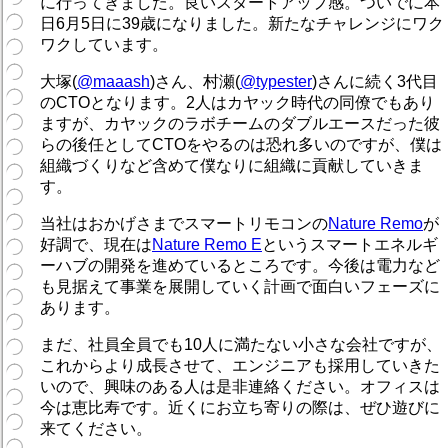
に行ってきました。良いスタートアップ感。ついでに本
日6月5日に39歳になりました。新たなチャレンジにワク
ワクしています。
大塚(
@maaash
)さん、村瀬(
@typester
)さんに続く3代目
のCTOとなります。2人はカヤック時代の同僚でもあり
ますが、カヤックのラボチームのダブルエースだった彼
らの後任としてCTOをやるのは恐れ多いのですが、僕は
組織づくりなど含めて僕なりに組織に貢献していきま
す。
当社はおかげさまでスマートリモコンの
Nature Remo
が
好調で、現在は
Nature Remo E
というスマートエネルギ
ーハブの開発を進めているところです。今後は電力など
も見据えて事業を展開していく計画で面白いフェーズに
あります。
まだ、社員全員でも10人に満たない小さな会社ですが、
これからより成長させて、エンジニアも採用していきた
いので、興味のある人は是非連絡ください。オフィスは
今は恵比寿です。近くにお立ち寄りの際は、ぜひ遊びに
来てください。