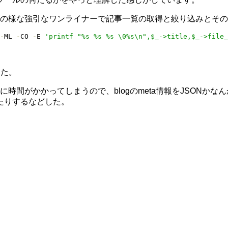
も以下の様な強引なワンライナーで記事一覧の取得と絞り込みとそ
-
ML 
-
CO 
-
E 
'printf "%s %s %s \0%s\n",$_->title,$_->file_
った。
取得に時間がかかってしまうので、blogのmeta情報をJSONか
たりするなどした。