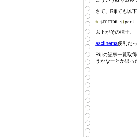
さて、Rijiで
%
 $EDITOR $
(
perl 
以下がその様子。
asciinema
便利だ
Rijiの記事一覧
うかなーとか思っ