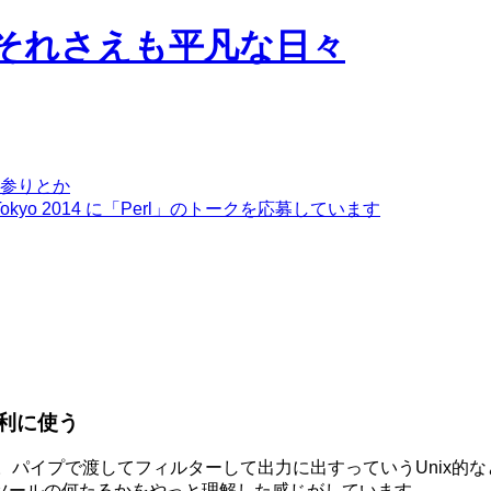
それさえも平凡な日々
参りとか
ia Tokyo 2014 に「Perl」のトークを応募しています
を便利に使う
ね。パイプで渡してフィルターして出力に出すっていうUnix的
ツールの何たるかをやっと理解した感じがしています。