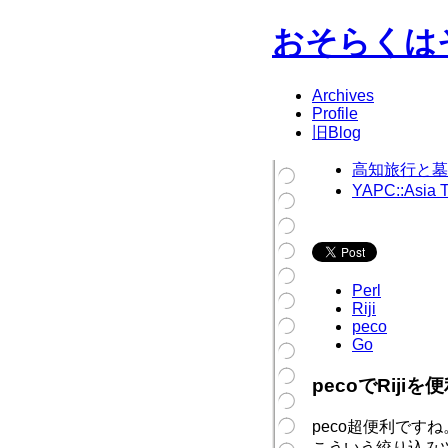
おそらくは
Archives
Profile
旧Blog
高知旅行と墓
YAPC::As
Perl
Riji
peco
Go
pecoでRiji
peco超便利です
こういう絞り込み